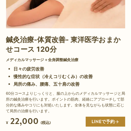
鍼灸治療-体質改善- 東洋医学おまか
せコース 120分
メディカルマッサージ＋全身調整鍼灸治療
日々の疲労改善
慢性的な症状（冷えコリむくみ）の改善
局所の痛み、腰痛、五十肩の改善
60分コースよりじっくりと、服の上からのメディカルマッサージと局
所の鍼灸治療を行います。ポイントの筋肉、経絡にアプローチして部
分的な痛みやコリにも対処いたします。全体を見ながらも状態に応じ
て局所の治療を行います。
22,000
LINEで予約
¥
(税込)