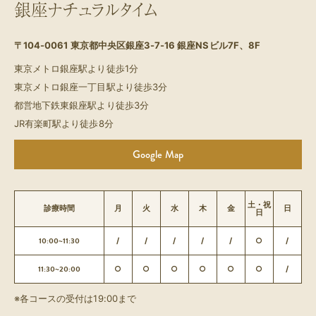
銀座ナチュラルタイム
〒104-0061
東京都中央区銀座3-7-16 銀座NSビル7F、8F
東京メトロ銀座駅より徒歩1分
東京メトロ銀座一丁目駅より徒歩3分
都営地下鉄東銀座駅より徒歩3分
JR有楽町駅より徒歩8分
Google Map
土・祝
診療時間
月
火
水
木
金
日
日
10:00~11:30
/
/
/
/
/
○
/
11:30~20:00
○
○
○
○
○
○
/
※各コースの受付は19:00まで