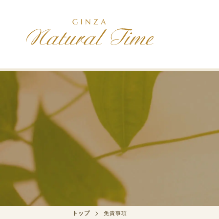
施術コース
コンセプト
アクセス
美は健康の最上
治療院紹介
初診の方へ
初診の方には、最初に選んで
いただきます
スポーツ
身体のパフォーマンスを高め
たい方
メンバー
トップ
免責事項