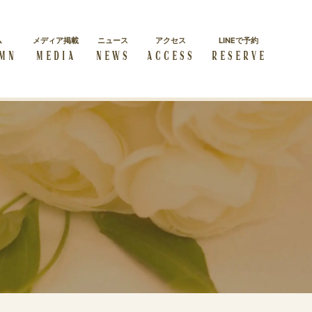
ム
メディア掲載
ニュース
アクセス
LINEで予約
MN
MEDIA
NEWS
ACCESS
RESERVE
施術コース一覧
経絡リンパマッサージス
よくある質問
クール
よくある質問をまとめました
ダイエット
学べる本格講座を紹介
方
美しく・キレイに痩せたい方
セルフケア
自身で正しいケアを学びたい
方