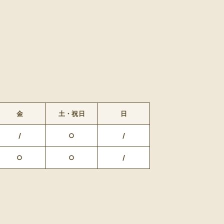
金
土・祝日
日
/
○
/
○
○
/