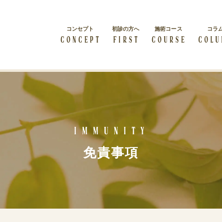
コンセプト
初診の方へ
施術コース
コラ
CONCEPT
FIRST
COURSE
COLU
総院長挨拶
会社概要
すべての人は輝く力を秘めて
級
概要紹介
経絡リンパマッサージ
います
体質改善
Immunity
経絡リンパマッサージを受け
症状・体質を改善したい
たい方
免責事項
ビューティー
ブライダル
カラダの内側から美しくなり
結婚・出産をお考えの方
たい方
クーポン