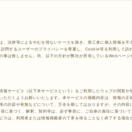
クーポン情報に関して
は、法律等によるやむを得ないケースを除き、第三者に個人情報を不
を訪問するユーザーのプライバシーを尊重し、Cookie等を利用して
の事は致しません。尚、以下の方針が弊社が所有しているWebページ
情報サービス（以下本サービスという）をご利用したウェブの閲覧や
いただくようお願いいたします。本サービスの掲載内容は、情報の正
権の許諾や有無などについて、万全を期してはおりますが、その内容
内容に基づく、解釈、契約等は、必ず事前に、ご自身の責任に基づいて
ビスは、利用者または情報掲載者の了承を得ることなく終了する場合