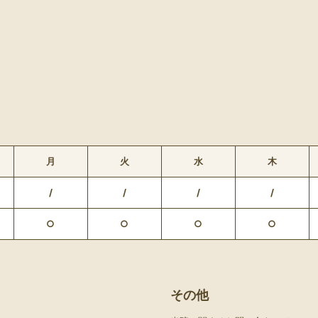
月
火
水
木
/
/
/
/
○
○
○
○
その他