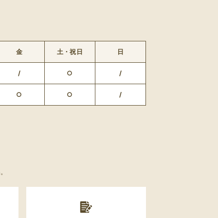
金
土・祝日
日
/
○
/
○
○
/
い。