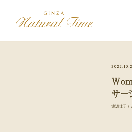
施術コース
コンセプト
アクセス
2022.10.
美は健康の最上
治療院紹介
初診の方へ
Wom
初診の方には、最初に選んで
いただきます
サー
スポーツ
身体のパフォーマンスを高め
渡辺佳子 / Wo
たい方
メンバー