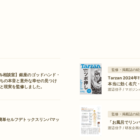
監修・掲載誌の紹
のお悩み相談室】銀座のゴッドハンド・
Tarzan 202
ちの本音と意外な幸せの見つけ
本当に効く名穴
と現実を監修しました。
渡辺佳子 / マガジンハウ
監修・掲載誌の紹
etの簡単セルフデトックスリンパマッ
「お風呂でリン
渡辺佳子 / 研友企画出版 