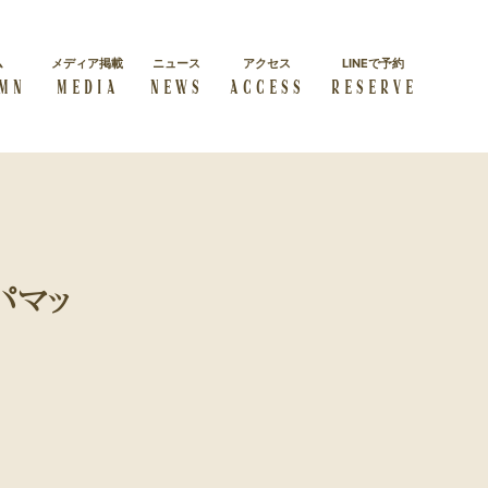
ム
メディア掲載
ニュース
アクセス
LINEで予約
MN
MEDIA
NEWS
ACCESS
RESERVE
施術コース一覧
経絡リンパマッサージス
よくある質問
クール
よくある質問をまとめました
ダイエット
学べる本格講座を紹介
ンパマッ
方
美しく・キレイに痩せたい方
セルフケア
自身で正しいケアを学びたい
方