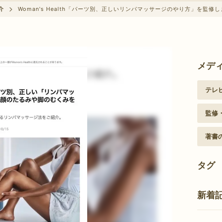
クーポン情報に関して
介
Woman's Health「パーツ別、正しいリンパマッサージのやり方」を監修
メデ
テレ
監修
著書
タグ
新着