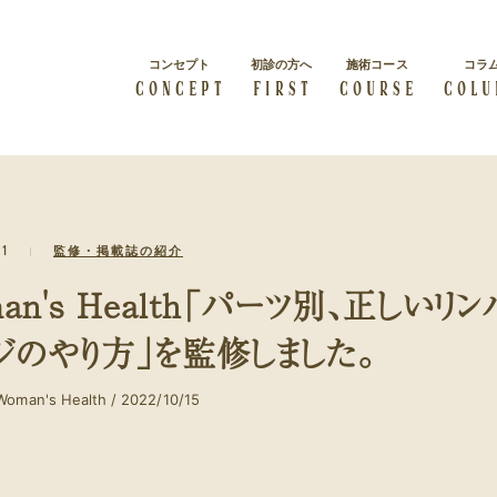
コンセプト
初診の方へ
施術コース
コラ
CONCEPT
FIRST
COURSE
COLU
総院長挨拶
会社概要
21
監修・掲載誌の紹介
すべての人は輝く力を秘めて
級
概要紹介
経絡リンパマッサージ
います
体質改善
an's Health「パーツ別、正しいリ
経絡リンパマッサージを受け
症状・体質を改善したい
たい方
ジのやり方」を監修しました。
ビューティー
ブライダル
カラダの内側から美しくなり
man's Health / 2022/10/15
結婚・出産をお考えの方
たい方
クーポン