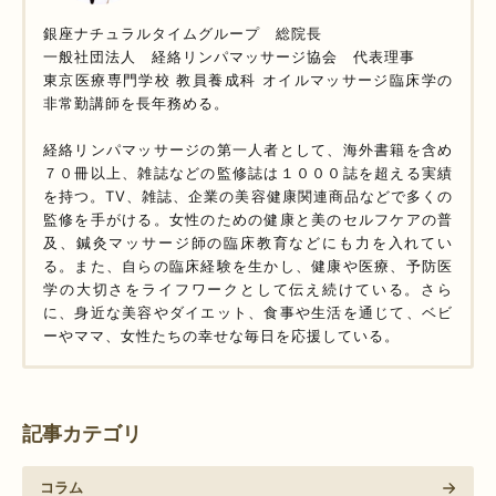
銀座ナチュラルタイムグループ 総院長
一般社団法人 経絡リンパマッサージ協会 代表理事
東京医療専門学校 教員養成科 オイルマッサージ臨床学の
非常勤講師を長年務める。
経絡リンパマッサージの第一人者として、海外書籍を含め
７０冊以上、雑誌などの監修誌は１０００誌を超える実績
を持つ。TV、雑誌、企業の美容健康関連商品などで多くの
監修を手がける。女性のための健康と美のセルフケアの普
及、鍼灸マッサージ師の臨床教育などにも力を入れてい
る。また、自らの臨床経験を生かし、健康や医療、予防医
学の大切さをライフワークとして伝え続けている。さら
に、身近な美容やダイエット、食事や生活を通じて、ベビ
ーやママ、女性たちの幸せな毎日を応援している。
記事カテゴリ
コラム