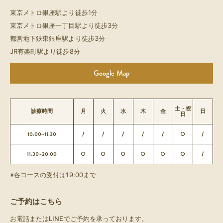
東京メトロ銀座駅より徒歩1分
東京メトロ銀座一丁目駅より徒歩3分
都営地下鉄東銀座駅より徒歩3分
JR有楽町駅より徒歩8分
Google Map
土・祝
診療時間
月
火
水
木
金
日
日
10:00~11:30
/
/
/
/
/
○
/
11:30~20:00
○
○
○
○
○
○
/
※各コースの受付は19:00まで
ご予約はこちら
お電話またはLINEでご予約を承っております。