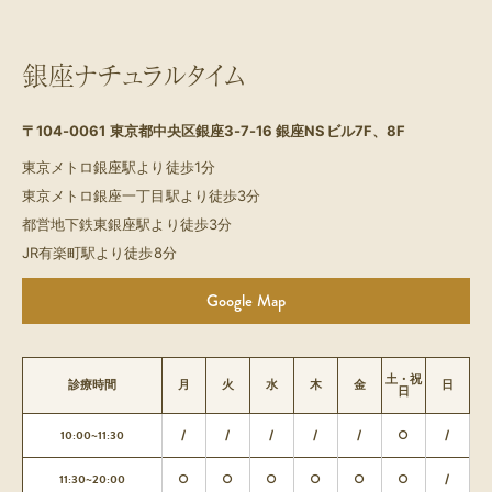
銀座ナチュラルタイム
〒104-0061
東京都中央区銀座3-7-16 銀座NSビル7F、8F
東京メトロ銀座駅より徒歩1分
東京メトロ銀座一丁目駅より徒歩3分
都営地下鉄東銀座駅より徒歩3分
JR有楽町駅より徒歩8分
Google Map
土・祝
診療時間
月
火
水
木
金
日
日
10:00~11:30
/
/
/
/
/
○
/
11:30~20:00
○
○
○
○
○
○
/