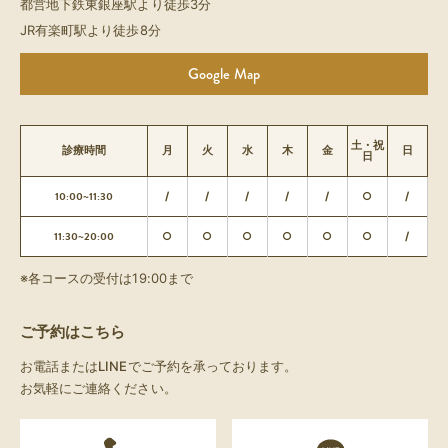
都営地下鉄東銀座駅より徒歩3分
JR有楽町駅より徒歩8分
Google Map
土・祝
診療時間
月
火
水
木
金
日
日
10:00~11:30
/
/
/
/
/
○
/
11:30~20:00
○
○
○
○
○
○
/
※各コースの受付は19:00まで
ご予約はこちら
お電話またはLINEでご予約を承っております。
お気軽にご連絡ください。