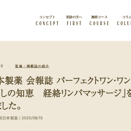
コンセプト
初診の方へ
施術コース
コラ
CONCEPT
FIRST
COURSE
COLU
総院長挨拶
会社概要
10
監修・掲載誌の紹介
すべての人は輝く力を秘めて
級
概要紹介
経絡リンパマッサージ
います
体質改善
本製薬 会報誌 パーフェクトワン・ワ
経絡リンパマッサージを受け
症状・体質を改善したい
たい方
らしの知恵 経絡リンパマッサージ」
ビューティー
ブライダル
ました。
カラダの内側から美しくなり
結婚・出産をお考えの方
たい方
日本製薬 / 2025/08/15
クーポン