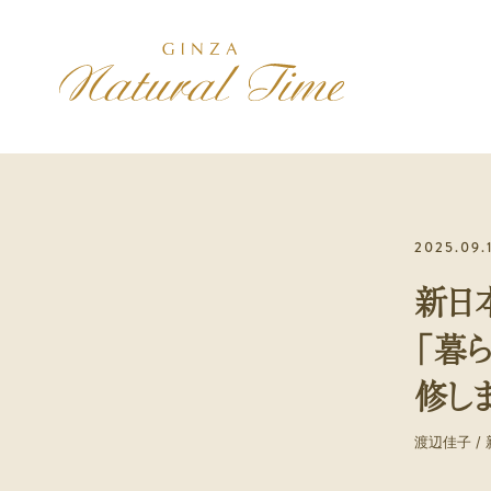
施術コース
コンセプト
アクセス
2025.09.
美は健康の最上
治療院紹介
初診の方へ
新日
初診の方には、最初に選んで
いただきます
「暮
スポーツ
修し
身体のパフォーマンスを高め
たい方
渡辺佳子 / 新
メンバー