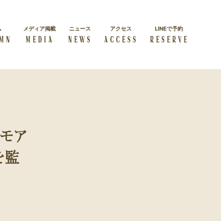
ム
メディア掲載
ニュース
アクセス
LINEで予約
MN
MEDIA
NEWS
ACCESS
RESERVE
施術コース一覧
経絡リンパマッサージス
よくある質問
クール
よくある質問をまとめました
ダイエット
学べる本格講座を紹介
ンモア
方
美しく・キレイに痩せたい方
を監
セルフケア
自身で正しいケアを学びたい
方