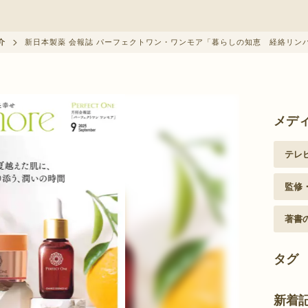
クーポン情報に関して
介
新日本製薬 会報誌 パーフェクトワン・ワンモア「暮らしの知恵 経絡リン
メデ
テレ
監修
著書
タグ
新着