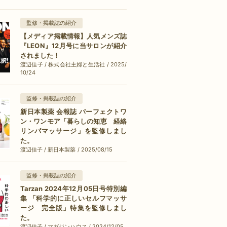
監修・掲載誌の紹介
【メディア掲載情報】人気メンズ誌
『LEON』12月号に当サロンが紹介
されました！
渡辺佳子 / 株式会社主婦と生活社 / 2025/
10/24
監修・掲載誌の紹介
新日本製薬 会報誌 パーフェクトワ
ン・ワンモア「暮らしの知恵 経絡
リンパマッサージ」を監修しまし
た。
渡辺佳子 / 新日本製薬 / 2025/08/15
監修・掲載誌の紹介
Tarzan 2024年12月05日号特別編
集 「科学的に正しいセルフマッサ
ージ 完全版」特集を監修しまし
た。
渡辺佳子 / マガジンハウス / 2024/12/05