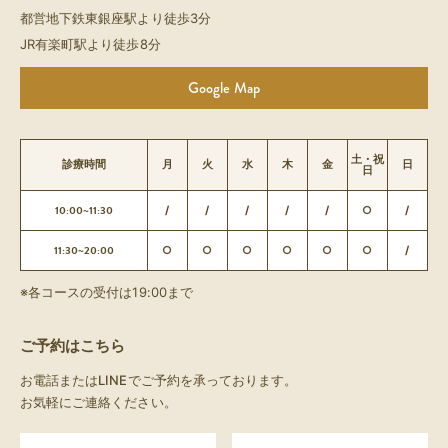
都営地下鉄東銀座駅より徒歩3分
JR有楽町駅より徒歩8分
Google Map
土・祝
診療時間
月
火
水
木
金
日
日
10:00~11:30
/
/
/
/
/
○
/
11:30~20:00
○
○
○
○
○
○
/
※各コースの受付は19:00まで
ご予約はこちら
お電話またはLINEでご予約を承っております。
お気軽にご連絡ください。