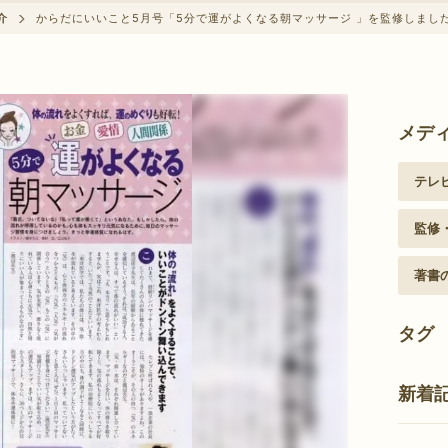
クーポン情報に関して
介
からだにいいこと5月号「5分で運がよくなる朝マッサージ 」を監修しまし
メデ
テレ
監修
著書
タグ
新着