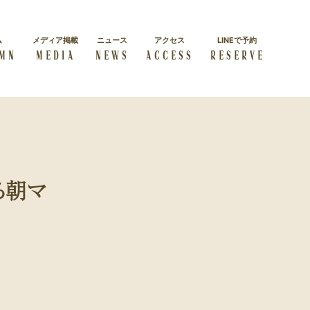
ム
メディア掲載
ニュース
アクセス
LINEで予約
MN
MEDIA
NEWS
ACCESS
RESERVE
施術コース一覧
経絡リンパマッサージス
よくある質問
クール
よくある質問をまとめました
ダイエット
学べる本格講座を紹介
る朝マ
方
美しく・キレイに痩せたい方
セルフケア
自身で正しいケアを学びたい
方