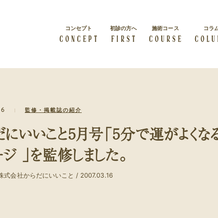
コンセプト
初診の方へ
施術コース
コラ
CONCEPT
FIRST
COURSE
COLU
総院長挨拶
会社概要
16
監修・掲載誌の紹介
すべての人は輝く力を秘めて
級
概要紹介
経絡リンパマッサージ
います
体質改善
だにいいこと5月号「5分で運がよくな
経絡リンパマッサージを受け
症状・体質を改善したい
たい方
ージ 」を監修しました。
ビューティー
ブライダル
カラダの内側から美しくなり
株式会社からだにいいこと / 2007.03.16
結婚・出産をお考えの方
たい方
クーポン