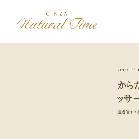
施術コース
コンセプト
アクセス
2007.03.
美は健康の最上
治療院紹介
初診の方へ
から
初診の方には、最初に選んで
いただきます
ッサ
スポーツ
身体のパフォーマンスを高め
渡辺佳子 / 
たい方
メンバー