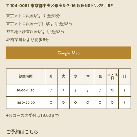
〒104-0061
東京都中央区銀座3-7-16 銀座NSビル7F、8F
東京メトロ銀座駅より徒歩1分
東京メトロ銀座一丁目駅より徒歩3分
都営地下鉄東銀座駅より徒歩3分
JR有楽町駅より徒歩8分
Google Map
土・祝
診療時間
月
火
水
木
金
日
日
10:00~11:30
/
/
/
/
/
○
/
11:30~20:00
○
○
○
○
○
○
/
※各コースの受付は19:00まで
ご予約はこちら