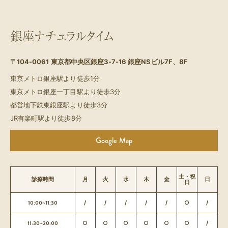
銀座ナチュラルタイム
〒104-0061
東京都中央区銀座3-7-16 銀座NSビル7F、8F
東京メトロ銀座駅より徒歩1分
東京メトロ銀座一丁目駅より徒歩3分
都営地下鉄東銀座駅より徒歩3分
JR有楽町駅より徒歩8分
Google Map
土・祝
診療時間
月
火
水
木
金
日
日
10:00~11:30
/
/
/
/
/
○
/
11:30~20:00
○
○
○
○
○
○
/