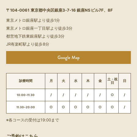
〒104-0061
東京都中央区銀座3-7-16 銀座NSビル7F、8F
東京メトロ銀座駅より徒歩1分
東京メトロ銀座一丁目駅より徒歩3分
都営地下鉄東銀座駅より徒歩3分
JR有楽町駅より徒歩8分
Google Map
土・祝
診療時間
月
火
水
木
金
日
日
10:00~11:30
/
/
/
/
/
○
/
11:30~20:00
○
○
○
○
○
○
/
※各コースの受付は19:00まで
ご予約はこちら