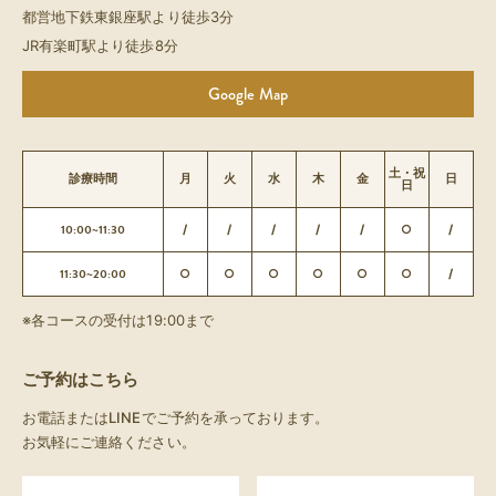
都営地下鉄東銀座駅より徒歩3分
JR有楽町駅より徒歩8分
Google Map
土・祝
診療時間
月
火
水
木
金
日
日
10:00~11:30
/
/
/
/
/
○
/
11:30~20:00
○
○
○
○
○
○
/
※各コースの受付は19:00まで
ご予約はこちら
お電話またはLINEでご予約を承っております。
お気軽にご連絡ください。