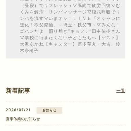
（昼寝）でリフレッシュ▽豚肉で疲労回復▽む
くみを解消！リンパマッサージ▽腹式呼吸でリ
ンパを流す▽いまオシ！ＬＩＶＥ『オシャレに
進化！秩父銘仙』～埼玉・秩父市～▽みんな！
ゴハンだよ 照り焼き”キョフテ”田中佑樹さん
▽学校に行きたくない子どもたちへ【ゲスト】
大沢あかね【キャスター】博多華丸・大吉、鈴
木奈穂子
新着記事
一覧
2026/07/21
お知らせ
夏季休業のお知らせ