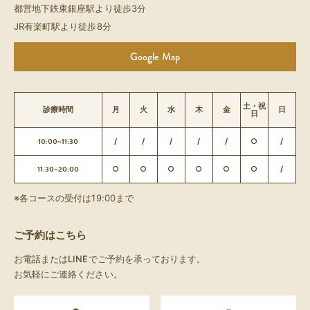
都営地下鉄東銀座駅より徒歩3分
JR有楽町駅より徒歩8分
Google Map
土・祝
診療時間
月
火
水
木
金
日
日
10:00~11:30
/
/
/
/
/
○
/
11:30~20:00
○
○
○
○
○
○
/
※各コースの受付は19:00まで
ご予約はこちら
お電話またはLINEでご予約を承っております。
お気軽にご連絡ください。