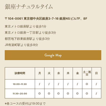
銀座ナチュラルタイム
〒104-0061
東京都中央区銀座3-7-16 銀座NSビル7F、8F
東京メトロ銀座駅より徒歩1分
東京メトロ銀座一丁目駅より徒歩3分
都営地下鉄東銀座駅より徒歩3分
JR有楽町駅より徒歩8分
Google Map
土・祝
診療時間
月
火
水
木
金
日
日
10:00~11:30
/
/
/
/
/
○
/
11:30~20:00
○
○
○
○
○
○
/
※各コースの受付は19:00まで