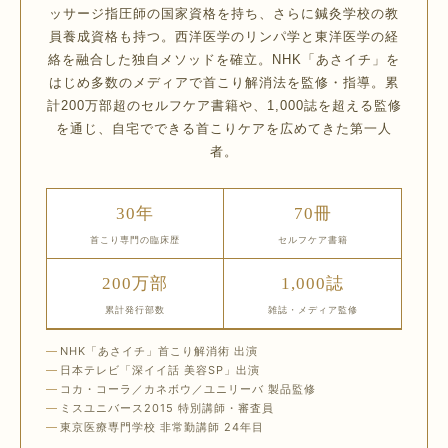
ッサージ指圧師の国家資格を持ち、さらに鍼灸学校の教
員養成資格も持つ。西洋医学のリンパ学と東洋医学の経
絡を融合した独自メソッドを確立。NHK「あさイチ」を
はじめ多数のメディアで首こり解消法を監修・指導。累
計200万部超のセルフケア書籍や、1,000誌を超える監修
を通じ、自宅でできる首こりケアを広めてきた第一人
者。
30年
70冊
首こり専門の臨床歴
セルフケア書籍
200万部
1,000誌
累計発行部数
雑誌・メディア監修
NHK「あさイチ」首こり解消術 出演
日本テレビ「深イイ話 美容SP」出演
コカ・コーラ／カネボウ／ユニリーバ 製品監修
ミスユニバース2015 特別講師・審査員
東京医療専門学校 非常勤講師 24年目