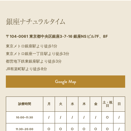
銀座ナチュラルタイム
〒104-0061
東京都中央区銀座3-7-16 銀座NSビル7F、8F
東京メトロ銀座駅より徒歩1分
東京メトロ銀座一丁目駅より徒歩3分
都営地下鉄東銀座駅より徒歩3分
JR有楽町駅より徒歩8分
Google Map
土・祝
診療時間
月
火
水
木
金
日
日
10:00~11:30
/
/
/
/
/
○
/
11:30~20:00
○
○
○
○
○
○
/