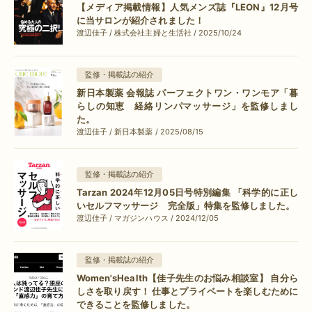
【メディア掲載情報】人気メンズ誌『LEON』12月号
に当サロンが紹介されました！
渡辺佳子 / 株式会社主婦と生活社 / 2025/10/24
監修・掲載誌の紹介
新日本製薬 会報誌 パーフェクトワン・ワンモア「暮
らしの知恵 経絡リンパマッサージ」を監修しまし
た。
渡辺佳子 / 新日本製薬 / 2025/08/15
監修・掲載誌の紹介
Tarzan 2024年12月05日号特別編集 「科学的に正し
いセルフマッサージ 完全版」特集を監修しました。
渡辺佳子 / マガジンハウス / 2024/12/05
監修・掲載誌の紹介
Women'sHealth【佳子先生のお悩み相談室】 自分ら
しさを取り戻す！ 仕事とプライベートを楽しむために
できることを監修しました。