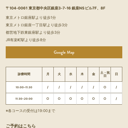
〒104-0061
東京都中央区銀座3-7-16 銀座NSビル7F、8F
東京メトロ銀座駅より徒歩1分
東京メトロ銀座一丁目駅より徒歩3分
都営地下鉄東銀座駅より徒歩3分
JR有楽町駅より徒歩8分
Google Map
土・祝
診療時間
月
火
水
木
金
日
日
10:00~11:30
/
/
/
/
/
○
/
11:30~20:00
○
○
○
○
○
○
/
※各コースの受付は19:00まで
ご予約はこちら