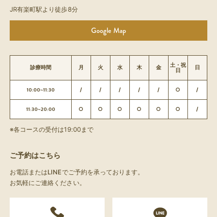
JR有楽町駅より徒歩8分
Google Map
土・祝
診療時間
月
火
水
木
金
日
日
10:00~11:30
/
/
/
/
/
○
/
11:30~20:00
○
○
○
○
○
○
/
※各コースの受付は19:00まで
ご予約はこちら
お電話またはLINEでご予約を承っております。
お気軽にご連絡ください。