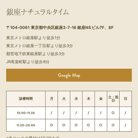
銀座ナチュラルタイム
〒104-0061
東京都中央区銀座3-7-16 銀座NSビル7F、8F
東京メトロ銀座駅より徒歩1分
東京メトロ銀座一丁目駅より徒歩3分
都営地下鉄東銀座駅より徒歩3分
JR有楽町駅より徒歩8分
Google Map
土・祝
診療時間
月
火
水
木
金
日
日
10:00~11:30
/
/
/
/
/
○
/
11:30~20:00
○
○
○
○
○
○
/