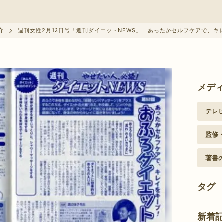
クーポン情報に関して
介
週刊女性2月13日号「週刊ダイエットNEWS」「あったかセルフケアで、
メデ
テレ
監修
著書
タグ
新着