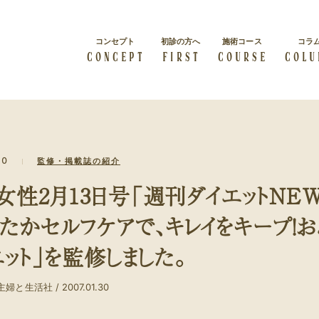
コンセプト
初診の方へ
施術コース
コラ
CONCEPT
FIRST
COURSE
COLU
総院長挨拶
会社概要
30
監修・掲載誌の紹介
すべての人は輝く力を秘めて
級
概要紹介
経絡リンパマッサージ
います
体質改善
女性2月13日号「週刊ダイエットNEW
経絡リンパマッサージを受け
症状・体質を改善したい
たい方
ったかセルフケアで、キレイをキープ！
ビューティー
ブライダル
エット」を監修しました。
カラダの内側から美しくなり
結婚・出産をお考えの方
たい方
婦と生活社 / 2007.01.30
クーポン