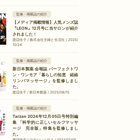
監修・掲載誌の紹介
【メディア掲載情報】人気メンズ誌
『LEON』12月号に当サロンが紹介
されました！
渡辺佳子 / 株式会社主婦と生活社 / 2025/
10/24
監修・掲載誌の紹介
新日本製薬 会報誌 パーフェクトワ
ン・ワンモア「暮らしの知恵 経絡
リンパマッサージ」を監修しまし
た。
渡辺佳子 / 新日本製薬 / 2025/08/15
監修・掲載誌の紹介
Tarzan 2024年12月05日号特別編
集 「科学的に正しいセルフマッサ
ージ 完全版」特集を監修しまし
た。
渡辺佳子 / マガジンハウス / 2024/12/05