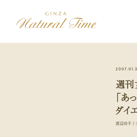
施術コース
コンセプト
アクセス
2007.01.
美は健康の最上
治療院紹介
初診の方へ
週刊
初診の方には、最初に選んで
いただきます
「あ
スポーツ
ダイ
身体のパフォーマンスを高め
たい方
渡辺佳子 / 主
メンバー