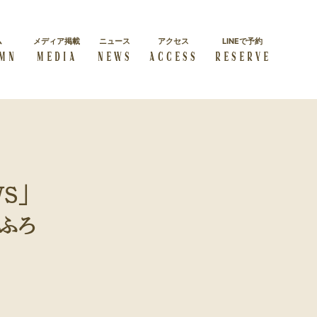
ム
メディア掲載
ニュース
アクセス
LINEで予約
MN
MEDIA
NEWS
ACCESS
RESERVE
施術コース一覧
経絡リンパマッサージス
よくある質問
クール
よくある質問をまとめました
ダイエット
学べる本格講座を紹介
S」
方
美しく・キレイに痩せたい方
おふろ
セルフケア
自身で正しいケアを学びたい
方