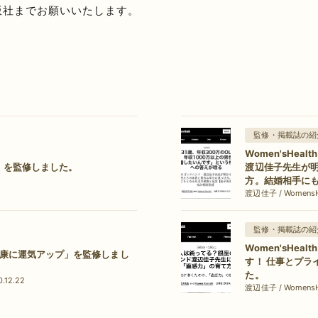
版社までお願いいたします。
監修・掲載誌の紹
Women'sHe
」を監修しました。
渡辺佳子先生が
方。結婚相手に
渡辺佳子 / WomensHe
監修・掲載誌の紹
Women'sHe
康に運気アップ」を監修しまし
す！ 仕事とプラ
た。
12.22
渡辺佳子 / WomensHe