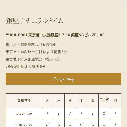
銀座ナチュラルタイム
〒104-0061
東京都中央区銀座3-7-16 銀座NSビル7F、8F
東京メトロ銀座駅より徒歩1分
東京メトロ銀座一丁目駅より徒歩3分
都営地下鉄東銀座駅より徒歩3分
JR有楽町駅より徒歩8分
Google Map
土・祝
診療時間
月
火
水
木
金
日
日
10:00~11:30
/
/
/
/
/
○
/
11:30~20:00
○
○
○
○
○
○
/