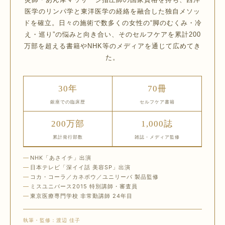
医学のリンパ学と東洋医学の経絡を融合した独自メソッ
ドを確立。日々の施術で数多くの女性の“脚のむくみ・冷
え・巡り”の悩みと向き合い、そのセルフケアを累計200
万部を超える書籍やNHK等のメディアを通じて広めてき
た。
30年
70冊
銀座での臨床歴
セルフケア書籍
200万部
1,000誌
累計発行部数
雑誌・メディア監修
NHK「あさイチ」出演
日本テレビ「深イイ話 美容SP」出演
コカ・コーラ／カネボウ／ユニリーバ 製品監修
ミスユニバース2015 特別講師・審査員
東京医療専門学校 非常勤講師 24年目
執筆・監修：渡辺 佳子