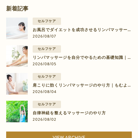
新着記事
セルフケア
お風呂でダイエットを成功させるリンパマッサージ
のやり方【部位別】
2026/08/07
セルフケア
リンパマッサージを自分でやるための基礎知識｜脚
のむくみに効く9ステップ
2026/08/05
セルフケア
肩こりに効くリンパマッサージのやり方｜もむより
流すマッサージの4ステップ
2026/08/04
セルフケア
自律神経を整えるマッサージのやり方
2026/08/02
VIEW ARCHIVE