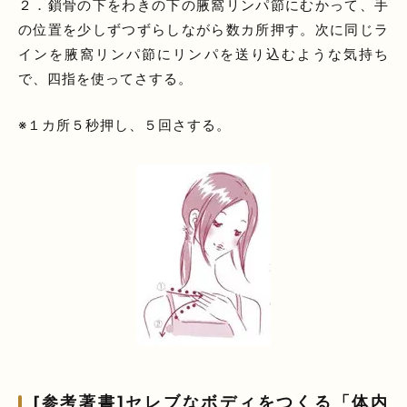
２．鎖骨の下をわきの下の腋窩リンパ節にむかって、手
の位置を少しずつずらしながら数カ所押す。次に同じラ
インを腋窩リンパ節にリンパを送り込むような気持ち
で、四指を使ってさする。
※１カ所５秒押し、５回さする。
[参考著書]セレブなボディをつくる「体内