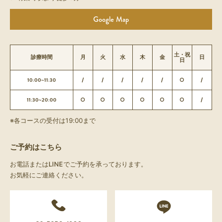
Google Map
土・祝
診療時間
月
火
水
木
金
日
日
10:00~11:30
/
/
/
/
/
○
/
11:30~20:00
○
○
○
○
○
○
/
※各コースの受付は19:00まで
ご予約はこちら
お電話またはLINEでご予約を承っております。
お気軽にご連絡ください。