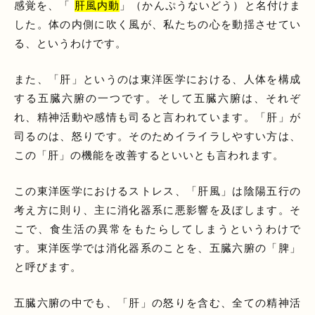
感覚を、「
肝風内動
」（かんぷうないどう）と名付けま
した。体の内側に吹く風が、私たちの心を動揺させてい
る、というわけです。
また、「肝」というのは東洋医学における、人体を構成
する五臓六腑の一つです。そして五臓六腑は、それぞ
れ、精神活動や感情も司ると言われています。「肝」が
司るのは、怒りです。そのためイライラしやすい方は、
この「肝」の機能を改善するといいとも言われます。
この東洋医学におけるストレス、「肝風」は陰陽五行の
考え方に則り、主に消化器系に悪影響を及ぼします。そ
こで、食生活の異常をもたらしてしまうというわけで
す。東洋医学では消化器系のことを、五臓六腑の「脾」
と呼びます。
五臓六腑の中でも、「肝」の怒りを含む、全ての精神活