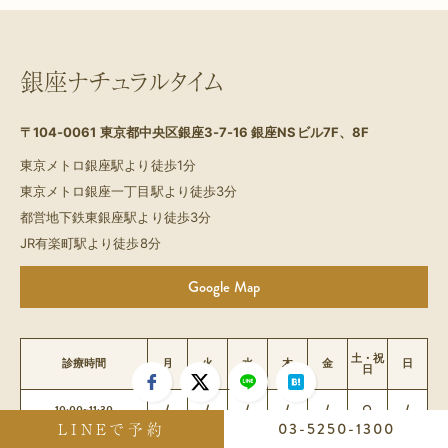
銀座ナチュラルタイム
〒104-0061
東京都中央区銀座3-7-16 銀座NSビル7F、8F
東京メトロ銀座駅より徒歩1分
東京メトロ銀座一丁目駅より徒歩3分
都営地下鉄東銀座駅より徒歩3分
JR有楽町駅より徒歩8分
Google Map
土・祝
診療時間
月
火
水
木
金
日
日
10:00~11:30
/
/
/
/
/
○
/
LINEで予約
03-5250-1300