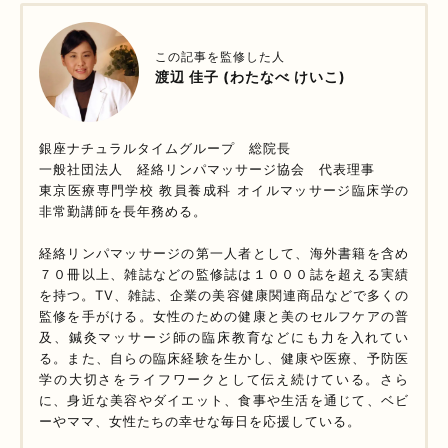
この記事を監修した人
渡辺 佳子 (わたなべ けいこ)
銀座ナチュラルタイムグループ 総院長
一般社団法人 経絡リンパマッサージ協会 代表理事
東京医療専門学校 教員養成科 オイルマッサージ臨床学の
非常勤講師を長年務める。
経絡リンパマッサージの第一人者として、海外書籍を含め
７０冊以上、雑誌などの監修誌は１０００誌を超える実績
を持つ。TV、雑誌、企業の美容健康関連商品などで多くの
監修を手がける。女性のための健康と美のセルフケアの普
及、鍼灸マッサージ師の臨床教育などにも力を入れてい
る。また、自らの臨床経験を生かし、健康や医療、予防医
学の大切さをライフワークとして伝え続けている。さら
に、身近な美容やダイエット、食事や生活を通じて、ベビ
ーやママ、女性たちの幸せな毎日を応援している。