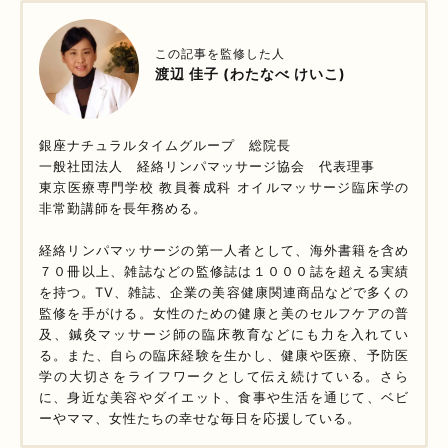
この記事を監修した人
渡辺 佳子 (わたなべ けいこ)
銀座ナチュラルタイムグループ 総院長
一般社団法人 経絡リンパマッサージ協会 代表理事
東京医療専門学校 教員養成科 オイルマッサージ臨床学の
非常勤講師を長年務める。
経絡リンパマッサージの第一人者として、海外書籍を含め
７０冊以上、雑誌などの監修誌は１０００誌を超える実績
を持つ。TV、雑誌、企業の美容健康関連商品などで多くの
監修を手がける。女性のための健康と美のセルフケアの普
及、鍼灸マッサージ師の臨床教育などにも力を入れてい
る。また、自らの臨床経験を生かし、健康や医療、予防医
学の大切さをライフワークとして伝え続けている。さら
に、身近な美容やダイエット、食事や生活を通じて、ベビ
ーやママ、女性たちの幸せな毎日を応援している。