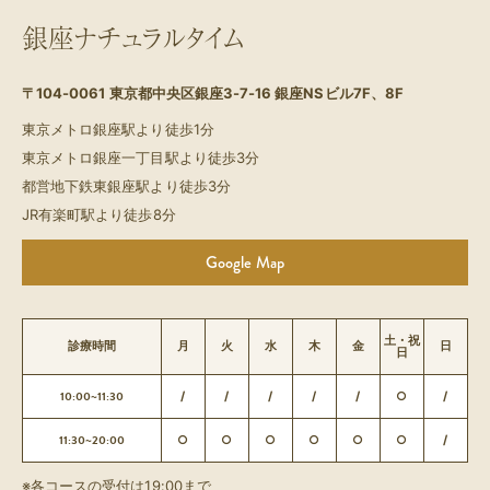
銀座ナチュラルタイム
〒104-0061
東京都中央区銀座3-7-16 銀座NSビル7F、8F
東京メトロ銀座駅より徒歩1分
東京メトロ銀座一丁目駅より徒歩3分
都営地下鉄東銀座駅より徒歩3分
JR有楽町駅より徒歩8分
Google Map
土・祝
診療時間
月
火
水
木
金
日
日
10:00~11:30
/
/
/
/
/
○
/
11:30~20:00
○
○
○
○
○
○
/
※各コースの受付は19:00まで