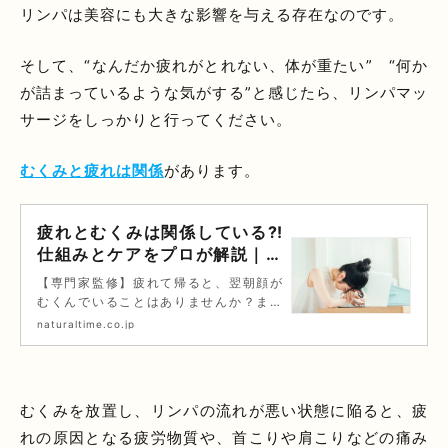
リンパは美容にも大きな影響を与える存在なのです。
そして、“なんだか疲れがとれない、体が重たい” “何か
が詰まっているような気がする”と感じたら、リンパマッ
サージをしっかりと行ってください。
むくみと疲れは関係
があります。
疲れとむくみは関係している⁈
仕組みとケアをプロが解説｜コ
ラム｜銀座ナチュラルタイム-
【専門家監修】疲れて帰ると、翌朝顔が
銀座駅から徒歩1分の極上リン
むくんでいることはありませんか？また
パマッサージ
むくみがひどく続く状態の時は、身体が
naturaltime.co.jp
だるく、やる気がおきないなど、むくみ
と疲れは関係が深いものです。むくみを
翌日に残さずに、疲れない身体を手に入
れる為のリンパマッサージケア方法を詳
むくみを放置し、リンパの流れが悪い状態に陥ると、疲
しく解説します。
れの原因となる疲労物質や、首こりや肩こりなどの痛み