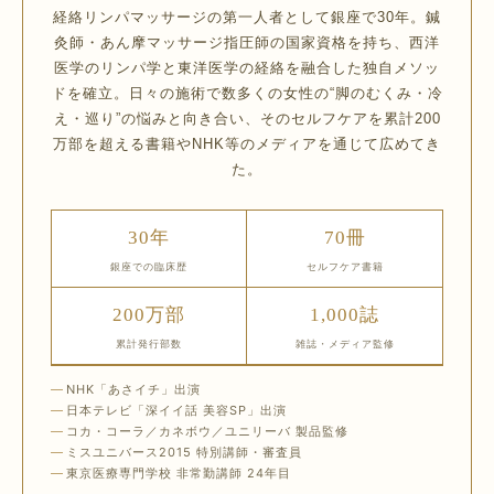
経絡リンパマッサージの第一人者として銀座で30年。鍼
灸師・あん摩マッサージ指圧師の国家資格を持ち、西洋
医学のリンパ学と東洋医学の経絡を融合した独自メソッ
ドを確立。日々の施術で数多くの女性の“脚のむくみ・冷
え・巡り”の悩みと向き合い、そのセルフケアを累計200
万部を超える書籍やNHK等のメディアを通じて広めてき
た。
30年
70冊
銀座での臨床歴
セルフケア書籍
200万部
1,000誌
累計発行部数
雑誌・メディア監修
NHK「あさイチ」出演
日本テレビ「深イイ話 美容SP」出演
コカ・コーラ／カネボウ／ユニリーバ 製品監修
ミスユニバース2015 特別講師・審査員
東京医療専門学校 非常勤講師 24年目