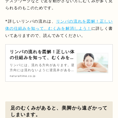
デスクワークなどで足を動かさない方にむくみが多く見
られるのもこのためです。
*詳しいリンパの流れは、
リンパの流れを図解！正しい
体の仕組みを知って、むくみを解消しよう！
に詳しく書
いてありますので、読んでみてください。
リンパの流れを図解！正しい体
の仕組みを知って、むくみを解
消しよう！｜コラム｜銀座ナチ
リンパには、流れる方向があります。逆
ュラルタイム-銀座駅から徒歩1
方向には流れないように逆流弁があるの
分の極上リンパマッサージ
で、間違った方向にリンパマッサージし
naturaltime.co.jp
ても、効果が見込めません。正しいリン
パの流れる方向を理解して、毎日のケア
に役立ててください。
足のむくみがあると、美脚から遠ざかって
しまいます。