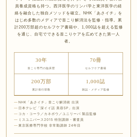
員養成資格も持つ。西洋医学のリンパ学と東洋医学の経
絡を融合した独自メソッドを確立。NHK「あさイチ」を
はじめ多数のメディアで首こり解消法を監修・指導。累
計200万部超のセルフケア書籍や、1,000誌を超える監修
を通じ、自宅でできる首こりケアを広めてきた第一人
者。
30年
70冊
首こり専門の臨床歴
セルフケア書籍
200万部
1,000誌
累計発行部数
雑誌・メディア監修
NHK「あさイチ」首こり解消術 出演
日本テレビ「深イイ話 美容SP」出演
コカ・コーラ／カネボウ／ユニリーバ 製品監修
ミスユニバース2015 特別講師・審査員
東京医療専門学校 非常勤講師 24年目