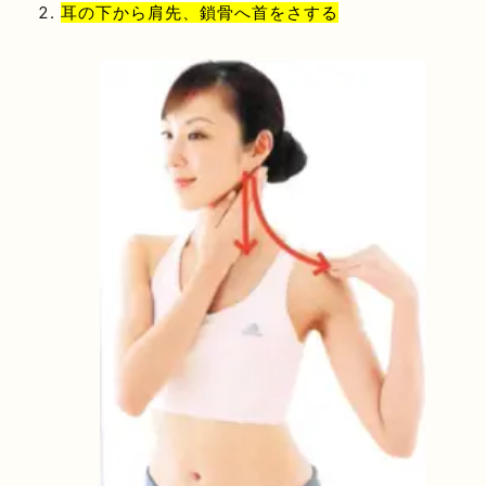
耳の下から肩先、鎖骨へ首をさする