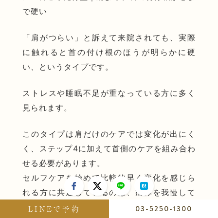
で硬い
「肩がつらい」と訴えて来院されても、実際
に触れると首の付け根のほうが明らかに硬
い、というタイプです。
ストレスや睡眠不足が重なっている方に多く
見られます。
このタイプは肩だけのケアでは変化が出にく
く、ステップ4に加えて首側のケアを組み合わ
せる必要があります。
セルフケアを始めて比較的早く変化を感じら
れる方に共通しているのは、痛みを我慢して
強く行うのではなく、弱い力で毎日続けてい
LINEで予約
03-5250-1300