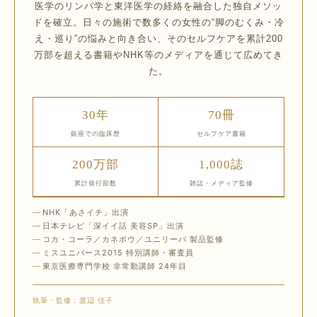
医学のリンパ学と東洋医学の経絡を融合した独自メソッ
ドを確立。日々の施術で数多くの女性の“脚のむくみ・冷
え・巡り”の悩みと向き合い、そのセルフケアを累計200
万部を超える書籍やNHK等のメディアを通じて広めてき
た。
30年
70冊
銀座での臨床歴
セルフケア書籍
200万部
1,000誌
累計発行部数
雑誌・メディア監修
NHK「あさイチ」出演
日本テレビ「深イイ話 美容SP」出演
コカ・コーラ／カネボウ／ユニリーバ 製品監修
ミスユニバース2015 特別講師・審査員
東京医療専門学校 非常勤講師 24年目
執筆・監修：渡辺 佳子