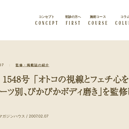
コンセプト
初診の方へ
施術コース
コラ
CONCEPT
FIRST
COURSE
COLU
総院長挨拶
会社概要
07
監修・掲載誌の紹介
すべての人は輝く力を秘めて
級
概要紹介
経絡リンパマッサージ
います
体質改善
n 1548号 「オトコの視線とフェチ心
経絡リンパマッサージを受け
症状・体質を改善したい
たい方
パーツ別、ぴかぴかボディ磨き」を監修
ビューティー
ブライダル
カラダの内側から美しくなり
結婚・出産をお考えの方
たい方
マガジンハウス / 2007.02.07
クーポン