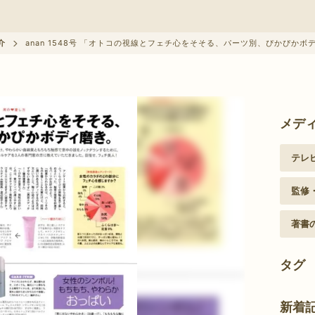
クーポン情報に関して
介
anan 1548号 「オトコの視線とフェチ心をそそる、パーツ別、ぴかぴか
メデ
テレ
監修
著書
タグ
新着