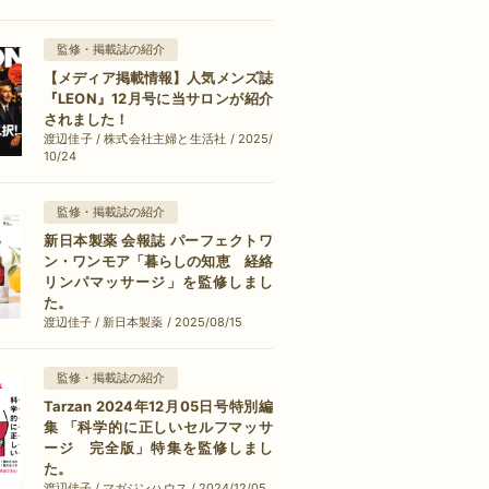
監修・掲載誌の紹介
【メディア掲載情報】人気メンズ誌
『LEON』12月号に当サロンが紹介
されました！
渡辺佳子 / 株式会社主婦と生活社 / 2025/
10/24
監修・掲載誌の紹介
新日本製薬 会報誌 パーフェクトワ
ン・ワンモア「暮らしの知恵 経絡
リンパマッサージ」を監修しまし
た。
渡辺佳子 / 新日本製薬 / 2025/08/15
監修・掲載誌の紹介
Tarzan 2024年12月05日号特別編
集 「科学的に正しいセルフマッサ
ージ 完全版」特集を監修しまし
た。
渡辺佳子 / マガジンハウス / 2024/12/05