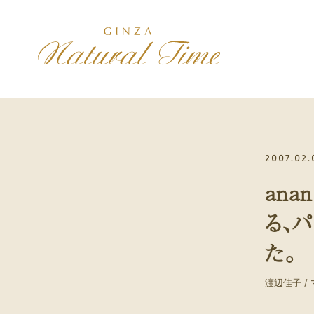
施術コース
コンセプト
アクセス
2007.02.
美は健康の最上
治療院紹介
初診の方へ
ana
初診の方には、最初に選んで
いただきます
る、
スポーツ
た。
身体のパフォーマンスを高め
たい方
渡辺佳子 / 
メンバー