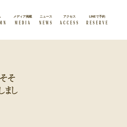
ム
メディア掲載
ニュース
アクセス
LINEで予約
MN
MEDIA
NEWS
ACCESS
RESERVE
施術コース一覧
経絡リンパマッサージス
よくある質問
クール
よくある質問をまとめました
ダイエット
学べる本格講座を紹介
をそそ
方
美しく・キレイに痩せたい方
しまし
セルフケア
自身で正しいケアを学びたい
方