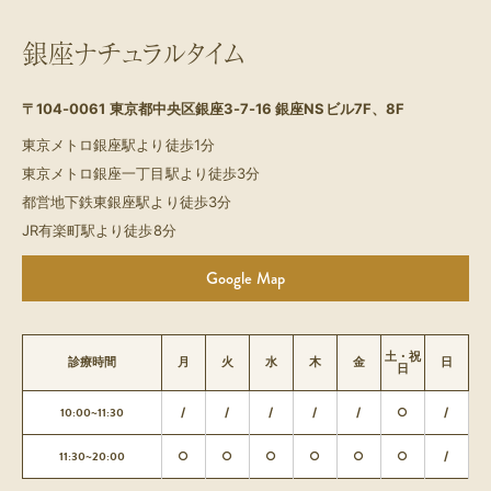
銀座ナチュラルタイム
〒104-0061
東京都中央区銀座3-7-16 銀座NSビル7F、8F
東京メトロ銀座駅より徒歩1分
東京メトロ銀座一丁目駅より徒歩3分
都営地下鉄東銀座駅より徒歩3分
JR有楽町駅より徒歩8分
Google Map
土・祝
診療時間
月
火
水
木
金
日
日
10:00~11:30
/
/
/
/
/
○
/
11:30~20:00
○
○
○
○
○
○
/