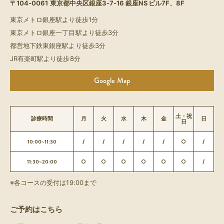
〒104-0061
東京都中央区銀座3-7-16 銀座NSビル7F、8F
東京メトロ銀座駅より徒歩1分
東京メトロ銀座一丁目駅より徒歩3分
都営地下鉄東銀座駅より徒歩3分
JR有楽町駅より徒歩8分
Google Map
土・祝
診療時間
月
火
水
木
金
日
日
10:00~11:30
/
/
/
/
/
○
/
11:30~20:00
○
○
○
○
○
○
/
※各コースの受付は19:00まで
ご予約はこちら