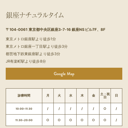
銀座ナチュラルタイム
〒104-0061
東京都中央区銀座3-7-16 銀座NSビル7F、8F
東京メトロ銀座駅より徒歩1分
東京メトロ銀座一丁目駅より徒歩3分
都営地下鉄東銀座駅より徒歩3分
JR有楽町駅より徒歩8分
Google Map
土・祝
診療時間
月
火
水
木
金
日
日
10:00~11:30
/
/
/
/
/
○
/
11:30~20:00
○
○
○
○
○
○
/