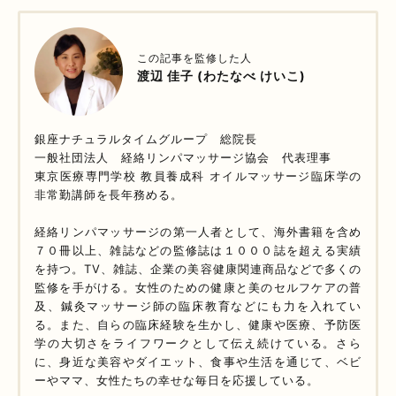
この記事を監修した人
渡辺 佳子 (わたなべ けいこ)
銀座ナチュラルタイムグループ 総院長
一般社団法人 経絡リンパマッサージ協会 代表理事
東京医療専門学校 教員養成科 オイルマッサージ臨床学の
非常勤講師を長年務める。
経絡リンパマッサージの第一人者として、海外書籍を含め
７０冊以上、雑誌などの監修誌は１０００誌を超える実績
を持つ。TV、雑誌、企業の美容健康関連商品などで多くの
監修を手がける。女性のための健康と美のセルフケアの普
及、鍼灸マッサージ師の臨床教育などにも力を入れてい
る。また、自らの臨床経験を生かし、健康や医療、予防医
学の大切さをライフワークとして伝え続けている。さら
に、身近な美容やダイエット、食事や生活を通じて、ベビ
ーやママ、女性たちの幸せな毎日を応援している。