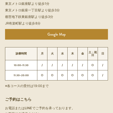
東京メトロ銀座駅より徒歩1分
東京メトロ銀座一丁目駅より徒歩3分
都営地下鉄東銀座駅より徒歩3分
JR有楽町駅より徒歩8分
Google Map
土・祝
診療時間
月
火
水
木
金
日
日
10:00~11:30
/
/
/
/
/
○
/
11:30~20:00
○
○
○
○
○
○
/
※各コースの受付は19:00まで
ご予約はこちら
お電話またはLINEでご予約を承っております。