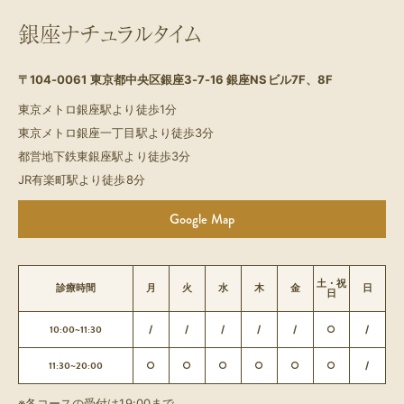
銀座ナチュラルタイム
〒104-0061
東京都中央区銀座3-7-16 銀座NSビル7F、8F
東京メトロ銀座駅より徒歩1分
東京メトロ銀座一丁目駅より徒歩3分
都営地下鉄東銀座駅より徒歩3分
JR有楽町駅より徒歩8分
Google Map
土・祝
診療時間
月
火
水
木
金
日
日
10:00~11:30
/
/
/
/
/
○
/
11:30~20:00
○
○
○
○
○
○
/
※各コースの受付は19:00まで