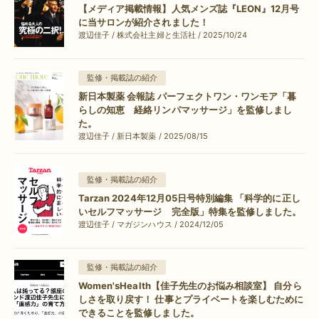
【メディア掲載情報】人気メンズ誌『LEON』12月号
に当サロンが紹介されました！
渡辺佳子 / 株式会社主婦と生活社 / 2025/10/24
監修・掲載誌の紹介
新日本製薬 会報誌 パーフェクトワン・ワンモア「暮
らしの知恵 経絡リンパマッサージ」を監修しまし
た。
渡辺佳子 / 新日本製薬 / 2025/08/15
監修・掲載誌の紹介
Tarzan 2024年12月05日号特別編集 「科学的に正し
いセルフマッサージ 完全版」特集を監修しました。
渡辺佳子 / マガジンハウス / 2024/12/05
監修・掲載誌の紹介
Women'sHealth【佳子先生のお悩み相談室】 自分ら
しさを取り戻す！ 仕事とプライベートを楽しむために
できることを監修しました。