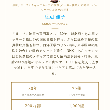
銀座ナチュラルタイムグループ 総院長 ／ 一般社団法人 経絡リンパマ
ッサージ協会 代表理事
渡辺 佳子
KEIKO WATANABE
「首こり」治療の専門家として30年。鍼灸師・あん摩マ
ッサージ指圧師の国家資格を持ち、さらに鍼灸学校の教
員養成資格も持つ。西洋医学のリンパ学と東洋医学の経
絡を融合した独自メソッドを確立。NHK「あさイチ」を
はじめ多数のメディアで首こり解消法を監修・指導。累
計200万部超のセルフケア書籍や、1,000誌を超える監修
を通じ、自宅でできる首こりケアを広めてきた第一人
者。
30年
70冊
首こり専門の臨床歴
セルフケア書籍
200万部
1,000誌