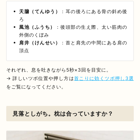
天牖（てんゆう）
：耳の後ろにある骨の斜め後
ろ
風池（ふうち）
：後頭部の生え際、太い筋肉の
外側のくぼみ
肩井（けんせい）
：首と肩先の中間にある肩の
頂点
それぞれ、息を吐きながら5秒×3回を目安に。
→ 詳しいツボ位置や押し方は
首こりに効くツボ押し3選
をご覧になってください。
見落としがち。枕は合っていますか？