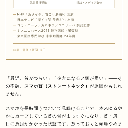
累計発行部数
雑誌・メディア監修
NHK「あさイチ」首こり解消術 出演
日本テレビ「深イイ話 美容SP」出演
コカ・コーラ／カネボウ／ユニリーバ 製品監修
ミスユニバース2015 特別講師・審査員
東京医療専門学校 非常勤講師 24年目
執筆・監修：渡辺 佳子
「最近、首がつらい」「夕方になると頭が重い」——そ
の不調、
スマホ首（ストレートネック）
が原因かもしれ
ません。
スマホを長時間うつむいて見続けることで、本来ゆるや
かにカーブしている首の骨がまっすぐになり、首・肩・
目に負担がかかった状態です。放っておくと頭痛やめま