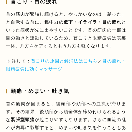
首こり・目の疲れ
首の筋肉が緊張し続けると、やっかいなのは「凝った」
と自覚する前に、
集中力の低下・イライラ・目の疲れ
と
いった症状が先に出やすいことです。首の筋肉の一部は
目の動きと連動しているため、首こりと眼精疲労は表裏
一体。片方をケアするともう片方も軽くなります。
→ 詳しく：
首こりの原因と解消法はこちら
／
目の疲れ・
眼精疲労に効くマッサージ
頭痛・めまい・吐き気
首の筋肉が固まると、後頭部や頭部への血流が滞りま
す。その結果、後頭部から頭全体が締め付けられるよう
な
緊張型頭痛
が起こりやすくなります。さらに血流の乱
れが内耳に影響すると、めまいや吐き気を伴うこともあ