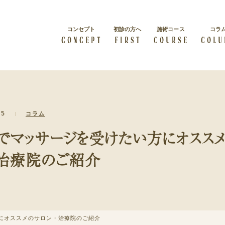
コンセプト
初診の方へ
施術コース
コラ
CONCEPT
FIRST
COURSE
COLU
総院長挨拶
会社概要
15
コラム
すべての人は輝く力を秘めて
級
概要紹介
経絡リンパマッサージ
います
体質改善
でマッサージを受けたい方にオスス
経絡リンパマッサージを受け
症状・体質を改善したい
たい方
・治療院のご紹介
ビューティー
ブライダル
カラダの内側から美しくなり
結婚・出産をお考えの方
たい方
クーポン
にオススメのサロン・治療院のご紹介