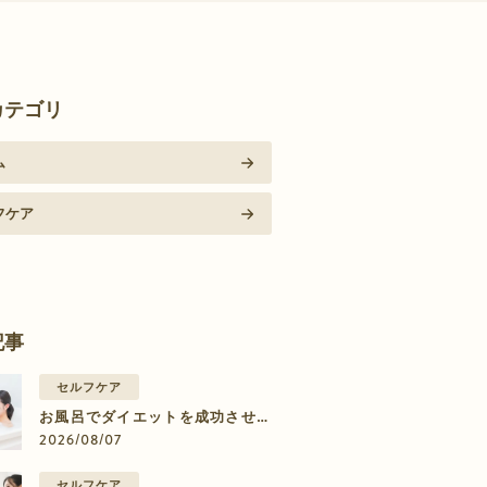
カテゴリ
ム
フケア
記事
セルフケア
お風呂でダイエットを成功させる
リンパマッサージのやり方【部位
2026/08/07
別】
セルフケア