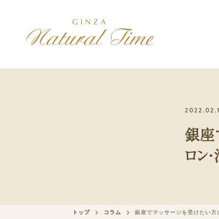
施術コース
コンセプト
アクセス
2022.02.
美は健康の最上
治療院紹介
初診の方へ
銀座
初診の方には、最初に選んで
いただきます
ロン
スポーツ
身体のパフォーマンスを高め
たい方
メンバー
トップ
コラム
銀座でマッサージを受けたい方