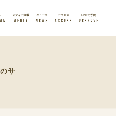
ム
メディア掲載
ニュース
アクセス
LINEで予約
MN
MEDIA
NEWS
ACCESS
RESERVE
施術コース一覧
経絡リンパマッサージス
よくある質問
クール
よくある質問をまとめました
ダイエット
学べる本格講座を紹介
メのサ
方
美しく・キレイに痩せたい方
セルフケア
自身で正しいケアを学びたい
方