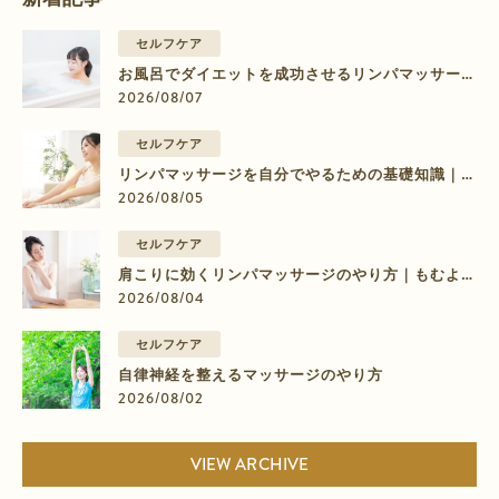
セルフケア
お風呂でダイエットを成功させるリンパマッサージ
のやり方【部位別】
2026/08/07
セルフケア
リンパマッサージを自分でやるための基礎知識｜脚
のむくみに効く9ステップ
2026/08/05
セルフケア
肩こりに効くリンパマッサージのやり方｜もむより
流すマッサージの4ステップ
2026/08/04
セルフケア
自律神経を整えるマッサージのやり方
2026/08/02
VIEW ARCHIVE