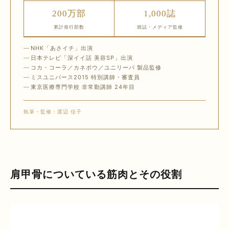
200万部
1,000誌
累計発行部数
雑誌・メディア監修
NHK「あさイチ」出演
日本テレビ「深イイ話 美容SP」出演
コカ・コーラ／カネボウ／ユニリーバ 製品監修
ミスユニバース2015 特別講師・審査員
東京医療専門学校 非常勤講師 24年目
執筆・監修：渡辺 佳子
肩甲骨についている筋肉とその役割