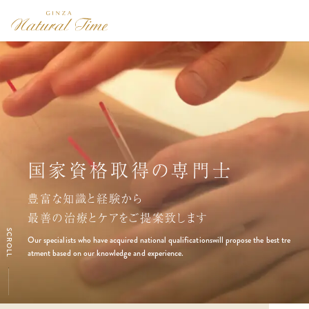
経絡リンパマッサージ
自然治癒力を
国家資格取得の専門士
健康の最上級が美
経絡リンパマッサージ
自然治癒力を
第一人者
最大限に引き出し
第一人者
最大限に引き出し
豊富な知識と経験から
治療から美容まで、
最善の治療とケアをご提案致します
さまざまな不調を改善します
渡辺佳子が総院長をつとめる
身体の内側からキレイになる
渡辺佳子が総院長をつとめる
身体の内側からキレイになる
SCROLL
銀座で25年の歴史を持つサロン
銀座で25年の歴史を持つサロン
Our specialists who have acquired national qualifications
The highest level of health is beauty.
Improves various physical disorders.
will propose the best tre
Become healthy and beautiful from the inside out.
Become healthy and beautiful from the inside out.
atment based on our knowledge and experience.
The salon headed by Keiko Watanabe,
The salon headed by Keiko Watanabe,
a leading expert in meridian lymphatic mas
a leading expert in meridian lymphatic mas
sage.
sage.
The salon with a 25 years history in Ginza.
The salon with a 25 years history in Ginza.