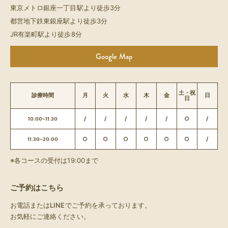
東京メトロ銀座一丁目駅より徒歩3分
都営地下鉄東銀座駅より徒歩3分
JR有楽町駅より徒歩8分
Google Map
土・祝
診療時間
月
火
水
木
金
日
日
10:00~11:30
/
/
/
/
/
○
/
11:30~20:00
○
○
○
○
○
○
/
※各コースの受付は19:00まで
ご予約はこちら
お電話またはLINEでご予約を承っております。
お気軽にご連絡ください。