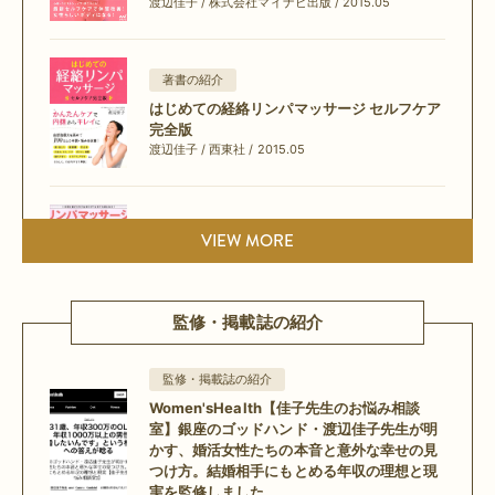
渡辺佳子 / 株式会社マイナビ出版 / 2015.05
著書の紹介
はじめての経絡リンパマッサージ セルフケア
完全版
渡辺佳子 / 西東社 / 2015.05
著書の紹介
VIEW MORE
リンパマッサージはじめてBOOK
渡辺佳子 / 宝島社 / 2015.05
監修・掲載誌の紹介
監修・掲載誌の紹介
著書の紹介
Women'sHealth【佳子先生のお悩み相談
最新リンパマッサージセルフケアBOOK
室】銀座のゴッドハンド・渡辺佳子先生が明
渡辺佳子 / 株式会社マイナビ出版 / 2015.01
かす、婚活女性たちの本音と意外な幸せの見
つけ方。結婚相手にもとめる年収の理想と現
実を監修しました。