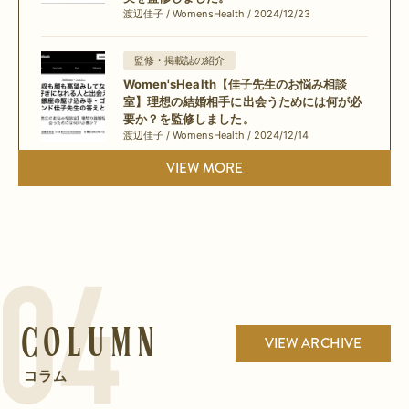
渡辺佳子 / WomensHealth / 2024/12/23
監修・掲載誌の紹介
Women'sHealth【佳子先生のお悩み相談
室】理想の結婚相手に出会うためには何が必
要か？を監修しました。
渡辺佳子 / WomensHealth / 2024/12/14
VIEW MORE
監修・掲載誌の紹介
Tarzan 2024年11月28日号NO.891 「ゴッド
ハンド30人に聞いた、本当に効く名穴・科学
的に正しいツボ押し」特集を監修しました。
渡辺佳子 / マガジンハウス / 2024/11/28
監修・掲載誌の紹介
Column
Women'sHealth 人生を成功に導くための、
VIEW ARCHIVE
「直感力」の磨き方は？を監修しました。
渡辺佳子 / WomensHealth / 2024/12/13
コラム