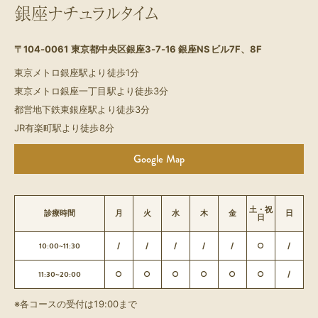
銀座ナチュラルタイム
〒104-0061
東京都中央区銀座3-7-16 銀座NSビル7F、8F
東京メトロ銀座駅より徒歩1分
東京メトロ銀座一丁目駅より徒歩3分
都営地下鉄東銀座駅より徒歩3分
JR有楽町駅より徒歩8分
Google Map
土・祝
診療時間
月
火
水
木
金
日
日
10:00~11:30
/
/
/
/
/
○
/
11:30~20:00
○
○
○
○
○
○
/
※各コースの受付は19:00まで