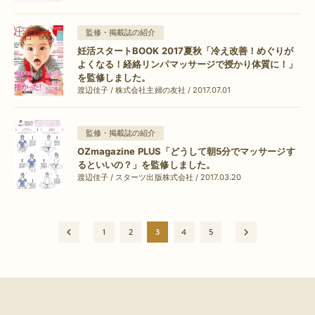
監修・掲載誌の紹介
妊活スタートBOOK 2017夏秋「冷え改善！めぐりが
よくなる！経絡リンパマッサージで授かり体質に！」
を監修しました。
渡辺佳子 / 株式会社主婦の友社 / 2017.07.01
監修・掲載誌の紹介
OZmagazine PLUS「どうして朝5分でマッサージす
るといいの？」を監修しました。
渡辺佳子 / スターツ出版株式会社 / 2017.03.20
1
2
3
4
5